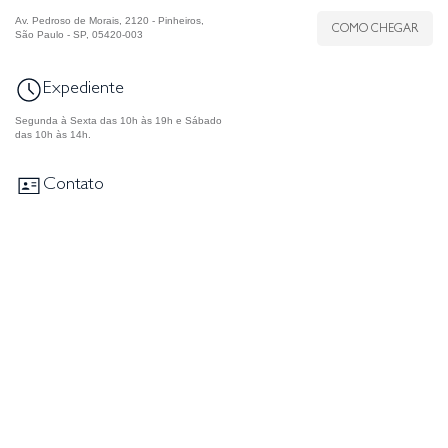
Av. Pedroso de Morais, 2120 - Pinheiros,
COMO CHEGAR
São Paulo - SP, 05420-003
Expediente
Segunda à Sexta das 10h às 19h e Sábado
das 10h às 14h.
Contato
(11) 96693-5273
FALE AGORA
contato@djxsp.com